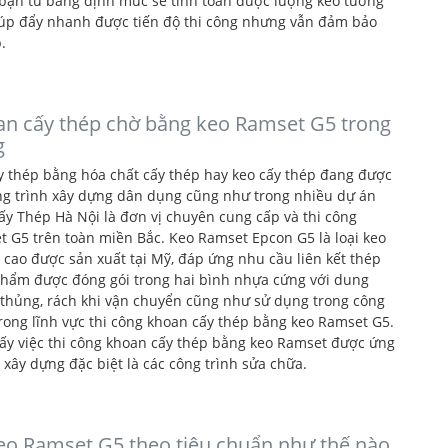
bạn từ bảng định mức sẽ tính toán được lượng keo tương
iúp đẩy nhanh được tiến độ thi công nhưng vẫn đảm bảo
.
an cấy thép chờ bằng keo Ramset G5 trong
g
ấy thép bằng hóa chất cấy thép hay keo cấy thép đang được
ông trình xây dựng dân dụng cũng như trong nhiều dự án
ấy Thép Hà Nội là đơn vị chuyên cung cấp và thi công
 G5 trên toàn miền Bắc. Keo Ramset Epcon G5 là loại keo
cao được sản xuất tại Mỹ, đáp ứng nhu cầu liên kết thép
phẩm được đóng gói trong hai bình nhựa cứng với dung
ị thủng, rách khi vận chuyển cũng như sử dụng trong công
rong lĩnh vực thi công khoan cấy thép bằng keo Ramset G5.
ấy việc thi công khoan cấy thép bằng keo Ramset được ứng
 xây dựng đặc biệt là các công trình sửa chữa.
eo Ramset G5 theo tiêu chuẩn như thế nào