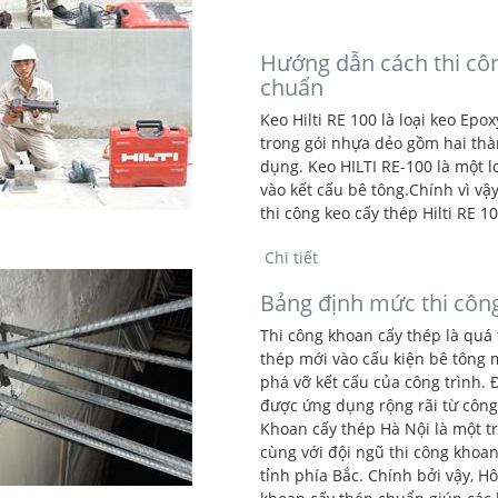
Hướng dẫn cách thi côn
chuẩn
Keo Hilti RE 100 là loại keo Ep
trong gói nhựa dẻo gồm hai thà
dụng. Keo HILTI RE-100 là một 
vào kết cấu bê tông.Chính vì v
thi công keo cấy thép Hilti RE 
Chi tiết
Bảng định mức thi côn
Thi công khoan cấy thép là quá 
thép mới vào cấu kiện bê tông 
phá vỡ kết cấu của công trình. 
được ứng dụng rộng rãi từ công
Khoan cấy thép Hà Nội là một 
cùng với đội ngũ thi công khoa
tỉnh phía Bắc. Chính bởi vậy,