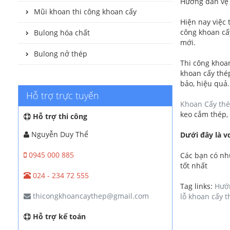
Hướng dẫn vệ 
Mũi khoan thi công khoan cấy
Hiện nay việc
công khoan cấy
Bulong hóa chất
mới.
Bulong nở thép
Thi công khoan
khoan cấy thép
bảo, hiệu quả.
Hỗ trợ trực tuyến
Khoan Cấy thé
keo cắm thép,
Hỗ trợ thi công
Nguyễn Duy Thể
Dưới đây là v
0945 000 885
Các bạn có nhu
tốt nhất
024 - 234 72 555
Tag links:
Hướn
thicongkhoancaythep@gmail.com
lỗ khoan cấy 
Hỗ trợ kế toán