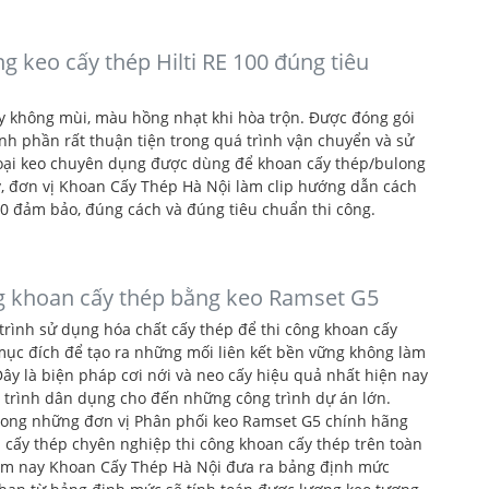
g keo cấy thép Hilti RE 100 đúng tiêu
oxy không mùi, màu hồng nhạt khi hòa trộn. Được đóng gói
nh phần rất thuận tiện trong quá trình vận chuyển và sử
loại keo chuyên dụng được dùng để khoan cấy thép/bulong
ậy, đơn vị Khoan Cấy Thép Hà Nội làm clip hướng dẫn cách
100 đảm bảo, đúng cách và đúng tiêu chuẩn thi công.
g khoan cấy thép bằng keo Ramset G5
trình sử dụng hóa chất cấy thép để thi công khoan cấy
mục đích để tạo ra những mối liên kết bền vững không làm
Đây là biện pháp cơi nới và neo cấy hiệu quả nhất hiện nay
 trình dân dụng cho đến những công trình dự án lớn.
trong những đơn vị Phân phối keo Ramset G5 chính hãng
n cấy thép chyên nghiệp thi công khoan cấy thép trên toàn
 Hôm nay Khoan Cấy Thép Hà Nội đưa ra bảng định mức