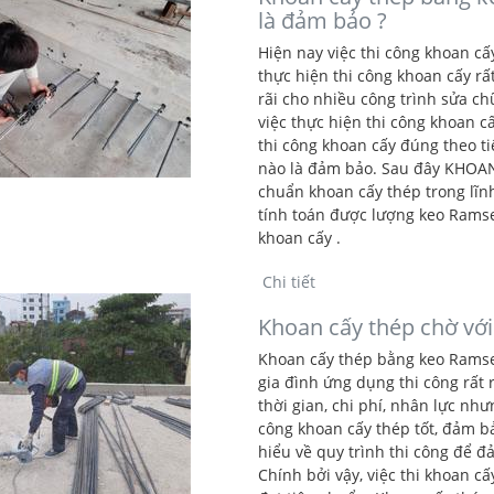
là đảm bảo ?
Hiện nay việc thi công khoan c
thực hiện thi công khoan cấy rấ
rãi cho nhiều công trình sửa c
việc thực hiện thi công khoan 
thi công khoan cấy đúng theo t
nào là đảm bảo. Sau đây KHOAN
chuẩn khoan cấy thép trong lĩn
tính toán được lượng keo Ramse
khoan cấy .
Chi tiết
Khoan cấy thép chờ với
Khoan cấy thép bằng keo Ramse
gia đình ứng dụng thi công rất 
thời gian, chi phí, nhân lực nh
công khoan cấy thép tốt, đảm bả
hiểu về quy trình thi công để đ
Chính bởi vậy, việc thi khoan c