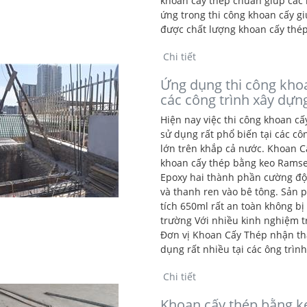
khoan cấy thép chuẩn giúp các 
ứng trong thi công khoan cấy g
được chất lượng khoan cấy thép
Chi tiết
Ứng dụng thi công kho
các công trình xây dựn
Hiện nay việc thi công khoan c
sử dụng rất phổ biến tại các c
lớn trên khắp cả nước. Khoan C
khoan cấy thép bằng keo Ramset
Epoxy hai thành phần cường độ 
và thanh ren vào bê tông. Sản 
tích 650ml rất an toàn không b
trường Với nhiều kinh nghiệm t
Đơn vị Khoan Cấy Thép nhận th
dụng rất nhiều tại các ông trình
Chi tiết
Khoan cấy thép bằng k