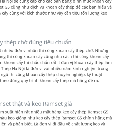
 Hà Nội sẽ cung cấp cho các bạn bảng định mức khoan cấy
t G5 cũng như dịch vụ khoan cấy thép để các bạn hiểu và
 cấy cùng với kích thước như vậy cần tiêu tốn lượng keo
y thép chờ đúng tiêu chuẩn
t nhiều đơn vị nhận thi công khoan cấy thép chờ. Nhưng
ng thi công khoan cấy cũng như cách thi công khoan cấy
 khoan cấy thì chắc chắn rất ít đơn vị khoan cấy thép làm
 Thép Hà Nội là đơn vị với nhiều năm kinh nghiệm trong
i ngũ thi công khoan cấy thép chuyên nghiệp, kỹ thuật
theo đúng quy trình khoan cấy thép mà hãng đề ra.
set thật và keo Ramset giả
Nam xuất hiện rất nhiều mặt hàng keo cấy thép Ramset G5
 màu keo giống như keo cấy thép Ramset G5 chính hãng mà
ện và phân biệt. Là đơn vị đi đầu về chất lượng keo và