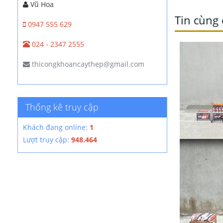
Vũ Hoa
Tin cùng
0947 555 629
024 - 2347 2555
thicongkhoancaythep@gmail.com
Thống kê truy cập
Khách đang online:
1
Lượt truy cập:
948.464