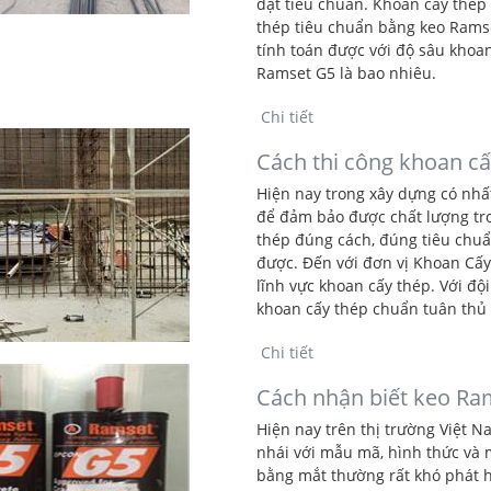
đạt tiêu chuẩn. Khoan cấy thép
thép tiêu chuẩn bằng keo Ramse
tính toán được với độ sâu khoan
Ramset G5 là bao nhiêu.
Chi tiết
Cách thi công khoan cấ
Hiện nay trong xây dựng có nhấ
để đảm bảo được chất lượng tro
thép đúng cách, đúng tiêu chuẩn
được. Đến với đơn vị Khoan Cấy
lĩnh vực khoan cấy thép. Với độ
khoan cấy thép chuẩn tuân thủ 
Chi tiết
Cách nhận biết keo Ram
Hiện nay trên thị trường Việt 
nhái với mẫu mã, hình thức và
bằng mắt thường rất khó phát hi