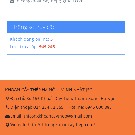
thicongkhoancaythep@gmail.com
Thống kê truy cập
Khách đang online:
5
Lượt truy cập:
949.245
KHOAN CẤY THÉP HÀ NỘI - MINH NHẬT JSC
Địa chỉ:
Số 156 Khuất Duy Tiến, Thanh Xuân, Hà Nội
Điện thoại:
024 234 72 555
| Hotline:
0945 000 885
Email:
thicongkhoancaythep@gmail.com
Website:
http://thicongkhoancaythep.com/