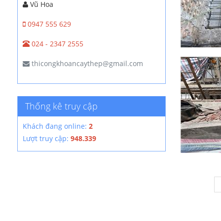
Vũ Hoa
0947 555 629
024 - 2347 2555
thicongkhoancaythep@gmail.com
Thống kê truy cập
Khách đang online:
2
Lượt truy cập:
948.339