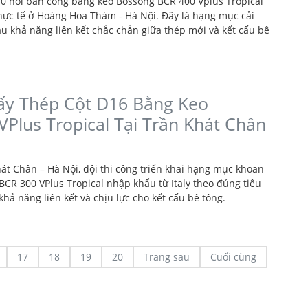
10 nối ban công bằng keo Bossong BCR 400 Vplus Tropical
thực tế ở Hoàng Hoa Thám - Hà Nội. Đây là hạng mục cải
u khả năng liên kết chắc chắn giữa thép mới và kết cấu bê
ấy Thép Cột D16 Bằng Keo
Plus Tropical Tại Trần Khát Chân
hát Chân – Hà Nội, đội thi công triển khai hạng mục khoan
BCR 300 VPlus Tropical nhập khẩu từ Italy theo đúng tiêu
ả năng liên kết và chịu lực cho kết cấu bê tông.
17
18
19
20
Trang sau
Cuối cùng